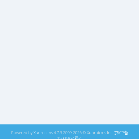
Powered by
Xunruicms
4.7.3 2009-2026 © Xunruicms Inc.
京ICP备
15006924号-1