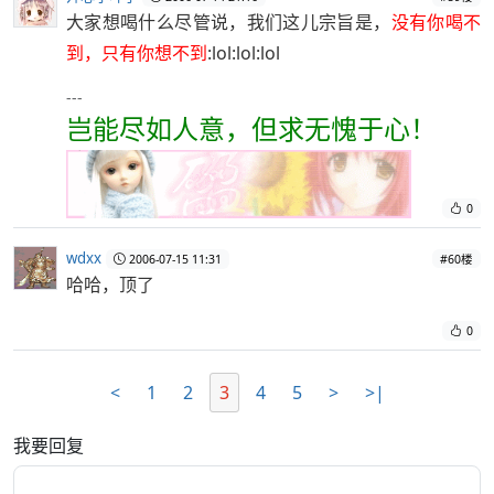
大家想喝什么尽管说，我们这儿宗旨是，
没有你喝不
到，只有你想不到
:lol:lol:lol
---
岂能尽如人意，但求无愧于心！
0
wdxx
2006-07-15 11:31
#60楼
哈哈，顶了
0
<
1
2
3
4
5
>
>|
我要回复