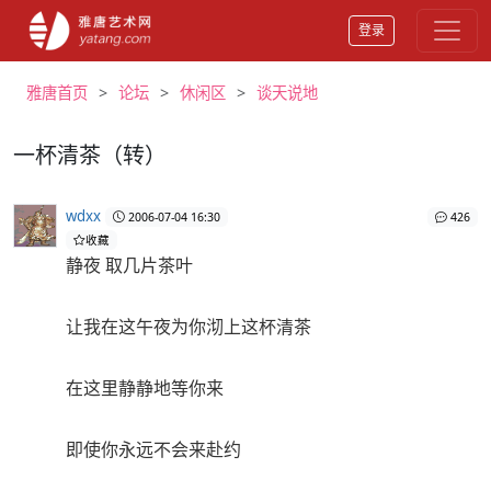
登录
雅唐首页
论坛
休闲区
谈天说地
一杯清茶（转）
wdxx
2006-07-04 16:30
426
收藏
静夜 取几片茶叶
让我在这午夜为你沏上这杯清茶
在这里静静地等你来
即使你永远不会来赴约