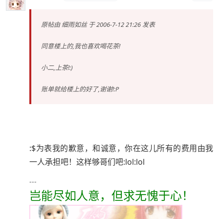
原帖由
细雨如丝
于 2006-7-12 21:26 发表
同意楼上的,我也喜欢喝花茶!
小二,上茶!:)
账单就给楼上的好了,谢谢!:P
:$为表我的歉意，和诚意，你在这儿所有的费用由我
一人承担吧！这样够哥们吧:lol:lol
---
岂能尽如人意，但求无愧于心！