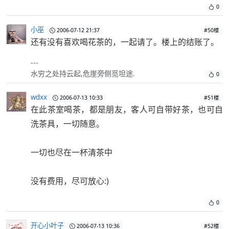
0
小巫
2006-07-12 21:37
#50楼
还有没有喜欢喝花茶的，一起请了。楼上的结账了。
---
水穷之处持云起,危崖旁侧觅坦途.
0
wdxx
2006-07-13 10:33
#51楼
在此茶室喝茶，都是朋友，客人可自带好茶，也可自
洗茶具，一切随意。
一切也尽在一杯清茶中
没有费用，尽可放心:)
0
开心小叶子
2006-07-13 10:36
#52楼