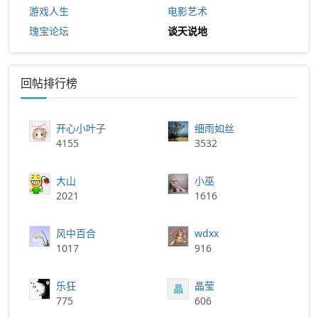
游戏人生
电影艺术
瑰宝论坛
谈天说地
回帖排行榜
开心小叶子
细雨如丝
4155
3532
大山
小巫
2021
1616
风中百合
wdxx
1017
916
乐狂
晶莹
晶
775
606