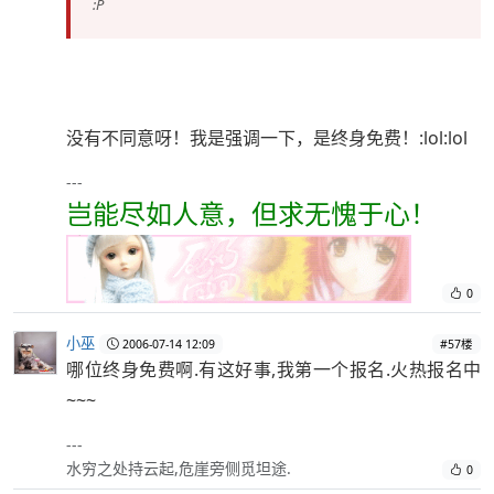
:P
没有不同意呀！我是强调一下，是终身免费！:lol:lol
---
岂能尽如人意，但求无愧于心！
0
小巫
2006-07-14 12:09
#57楼
哪位终身免费啊.有这好事,我第一个报名.火热报名中
~~~
---
水穷之处持云起,危崖旁侧觅坦途.
0