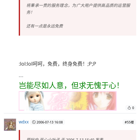
将秉承一贯的服务理念，为广大用户提供高品质的运营服
务！
还有一点是永远免费
:lol:lol呵呵，免费，终身免费！;P;P
---
岂能尽如人意，但求无愧于心！
0
wdxx
2006-07-13 16:08
#55楼
原帖由
开心小叶子
于 2006-7-13 15:40 发表