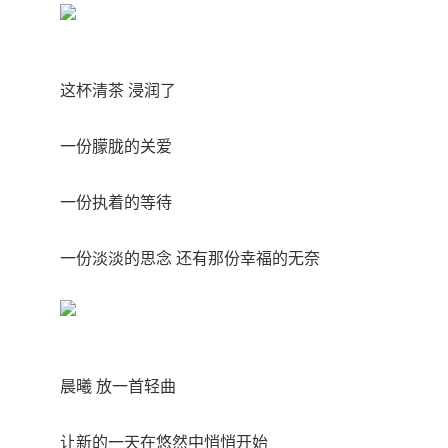
这杯清茶 浸润了
一份朦胧的关爱
一份执着的等待
一份淡淡的思念 还有那份幸福的无奈
晨曦 放一首轻曲
让新的一天在悠然中悄悄开始