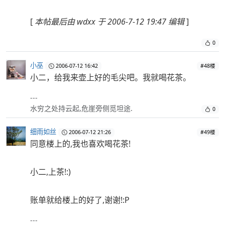
[
本帖最后由 wdxx 于 2006-7-12 19:47 编辑
]
0
小巫
2006-07-12 16:42
#48楼
小二，给我来壶上好的毛尖吧。我就喝花茶。
---
水穷之处持云起,危崖旁侧觅坦途.
0
细雨如丝
2006-07-12 21:26
#49楼
同意楼上的,我也喜欢喝花茶!
小二,上茶!:)
账单就给楼上的好了,谢谢!:P
---