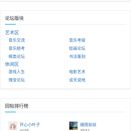
论坛版块
艺术区
音乐交流
音乐考级
音乐统考
绘画论坛
棋类论坛
书法篆刻
休闲区
游戏人生
电影艺术
瑰宝论坛
谈天说地
回帖排行榜
开心小叶子
细雨如丝
4155
3532