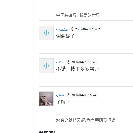
---
中国装饰界 我爱的世界
小豆豆
2007-04-02 10:02
小
谢谢妮子~
小牛
2007-04-09 11:26
小
不错，楼主多多努力！
小巫
2007-04-16 15:24
了解了
---
水穷之处持云起,危崖旁侧觅坦途.