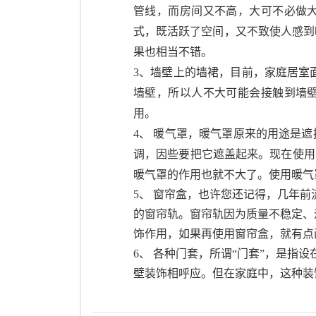
管线，而房间又不高，大可不必做
式，既活跃了空间，又不致使人感到
果也相当不错。
3
、墙壁上的墙裙，目前，家庭居室
墙壁，所以人不大可能会接触到墙
用。
4
、
暖气罩，暖气罩原来的用途是遮
调，因些要把它遮盖起来。现在使用
暖气罩的作用也就不大了。使用暖气
5
、
窗帘盒，也许您还记得，几年前
的窗帘轨。窗帘轨因为质量不稳定、
饰作用，如果再使用窗帘盒，就有点
6
、
各种门套，所谓
“
门套
”
，是指设
壁装饰相呼应。但在家庭中，这种装