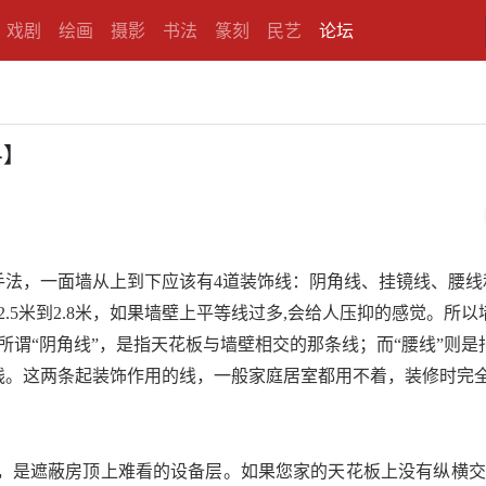
戏剧
绘画
摄影
书法
篆刻
民艺
论坛
界】
手法，一面墙从上到下应该有
4
道装饰线：阴角线、挂镜线、腰线
2.5
米
到
2.8
米
，如果墙壁上平等线过多
,
会给人压抑的感觉。所以
所谓
“
阴角线
”
，是指天花板与墙壁相交的那条线；而
“
腰线
”
则是
线。这两条起装饰作用的线，一般家庭居室都用不着，装修时完
，是遮蔽房顶上难看的设备层。如果您家的天花板上没有纵横交