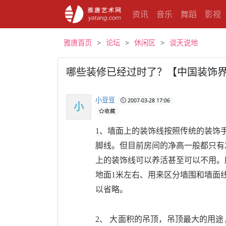
资讯
音乐
舞蹈
影视
雅唐首页
论坛
休闲区
谈天说地
哪些装修已经过时了？【中国装饰
小豆豆
2007-03-28 17:06
小
收藏
1
、
墙面上的装饰线按照传统的装饰
脚线
。但目前房间的净高一般都只有
上的装饰线可以养活甚至可以不用
。
地面
1
米
左右、用来区分墙围和墙面
以省略。
2
、
大面积的吊顶，吊顶最大的用途