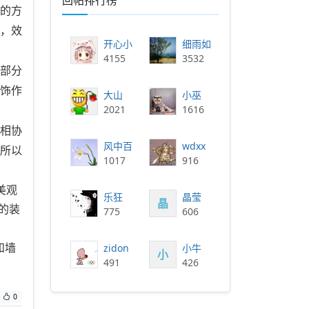
回帖排行榜
的方
，效
开心小叶子
细雨如丝
4155
3532
部分
饰作
大山
小巫
2021
1616
相协
风中百合
wdxx
所以
1017
916
美观
乐狂
晶莹
晶
的装
775
606
zidon
小牛
和墙
小
491
426
0