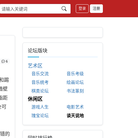
登录
注册
论坛版块
6
艺术区
音乐交流
音乐考级
和踢
音乐统考
绘画论坛
墙壁
棋类论坛
书法篆刻
指距
休闲区
游戏人生
电影艺术
全可
瑰宝论坛
谈天说地
错的