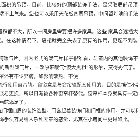
大面积的吊顶。目前，比较好的顶部装饰手法，是采取局部吊顶
喘不上气来。您也可以采用天花板四周吊顶，中间留灯池的手法
面积都不大，所以一间房里需要摆许多家具。这些
家具会遮挡大
壁。在这种情况下，墙裙就完全失去了原有的作用，更起不到装
掩暖气片。因为老式的暖气片样子很难看，与室内的其他装饰不
的新型暖气片，一改原来暖气
“
傻大黑粗
”
的形象，变得秀气了。
罩还有不少弊病，如影响散热、不便
流行使用窗帘轨。窗帘盒是与窗帘轨配套使用的，目的是挡住不
淡易更换，所以日渐被各种窗帘杆替代。窗帘杆本身就具有一定
画蛇添足了。
在门框四周的装饰造型。门套起着装饰门和门框的作用。并可以
饰手法容易给人杂乱无章的感觉，尤其在小房间中更是如此。