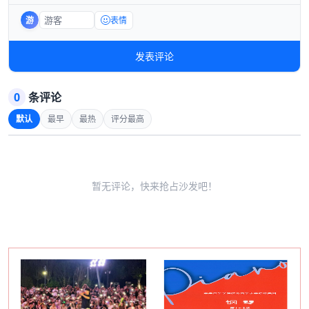
游
表情
发表评论
0
条评论
默认
最早
最热
评分最高
暂无评论，快来抢占沙发吧！